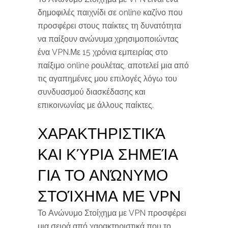
δημοφιλές παιχνίδι σε online καζίνο που
προσφέρει στους παίκτες τη δυνατότητα
να παίξουν ανώνυμα χρησιμοποιώντας
ένα VPN.Με 15 χρόνια εμπειρίας στο
παίξιμο online ρουλέτας, αποτελεί μια από
τις αγαπημένες μου επιλογές λόγω του
συνδυασμού διασκέδασης και
επικοινωνίας με άλλους παίκτες.
ΧΑΡΑΚΤΗΡΙΣΤΙΚΆ
ΚΑΙ ΚΎΡΙΑ ΣΗΜΕΊΑ
ΓΙΑ ΤΟ ΑΝΏΝΥΜΟ
ΣΤΟΊΧΗΜΑ ΜΕ VPN
Το Ανώνυμο Στοίχημα με VPN προσφέρει
μια σειρά από χαρακτηριστικά που το