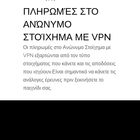
ΠΛΗΡΩΜΈΣ ΣΤΟ
ΑΝΏΝΥΜΟ
ΣΤΟΊΧΗΜΑ ΜΕ VPN
Οι πληρωμές στο Ανώνυμο Στοίχημα με
VPN εξαρτώνται από τον τύπο
στοιχήματος που κάνετε και τις αποδόσεις
που ισχύουν.Είναι σημαντικό να κάνετε τις
ανάλογες έρευνες πριν ξεκινήσετε το
παιχνίδι σας.