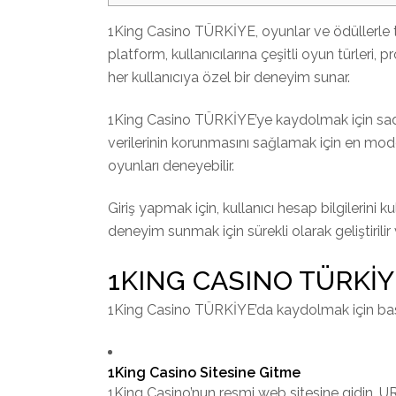
1King Casino TÜRKİYE, oyunlar ve ödüllerle tan
platform, kullanıcılarına çeşitli oyun türleri, 
her kullanıcıya özel bir deneyim sunar.
1King Casino TÜRKİYE’ye kaydolmak için sadece
verilerinin korunmasını sağlamak için en modern
oyunları deneyebilir.
Giriş yapmak için, kullanıcı hesap bilgilerini 
deneyim sunmak için sürekli olarak geliştirilir
1KING CASINO TÜRKİY
1King Casino TÜRKİYE’da kaydolmak için basit 
1King Casino Sitesine Gitme
1King Casino’nun resmi web sitesine gidin. URL