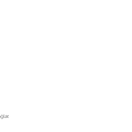
ğlar.