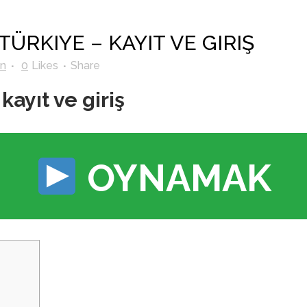
ÜRKIYE – KAYIT VE GIRIŞ
n
0
Likes
Share
kayıt ve giriş
OYNAMAK