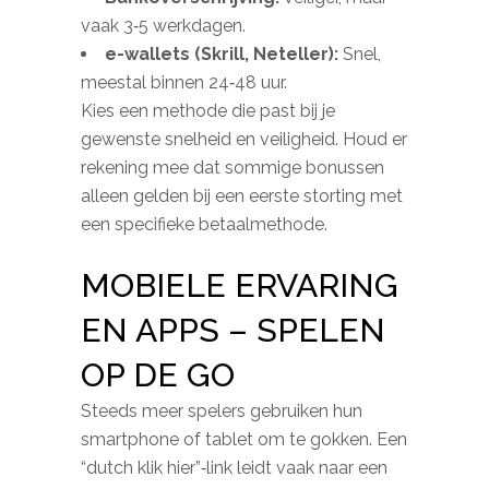
vaak 3‑5 werkdagen.
e-wallets (Skrill, Neteller):
Snel,
meestal binnen 24‑48 uur.
Kies een methode die past bij je
gewenste snelheid en veiligheid. Houd er
rekening mee dat sommige bonussen
alleen gelden bij een eerste storting met
een specifieke betaalmethode.
MOBIELE ERVARING
EN APPS – SPELEN
OP DE GO
Steeds meer spelers gebruiken hun
smartphone of tablet om te gokken. Een
“dutch klik hier”‑link leidt vaak naar een