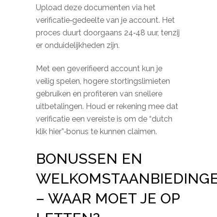
Upload deze documenten via het
verificatie‑gedeelte van je account. Het
proces duurt doorgaans 24‑48 uur, tenzij
er onduidelijkheden zijn.
Met een geverifieerd account kun je
veilig spelen, hogere stortingslimieten
gebruiken en profiteren van snellere
uitbetalingen. Houd er rekening mee dat
verificatie een vereiste is om de “dutch
klik hier”‑bonus te kunnen claimen.
BONUSSEN EN
WELKOMSTAANBIEDING
– WAAR MOET JE OP