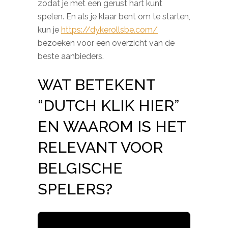
zodat je met een gerust hart kunt
spelen. En als je klaar bent om te starten,
kun je
https://dykerollsbe.com/
bezoeken voor een overzicht van de
beste aanbieders.
WAT BETEKENT
“DUTCH KLIK HIER”
EN WAAROM IS HET
RELEVANT VOOR
BELGISCHE
SPELERS?