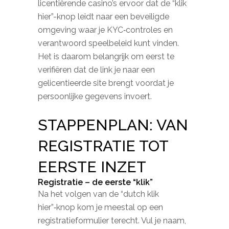
licentiërende casino’s ervoor dat de “klik
hier”-knop leidt naar een beveiligde
omgeving waar je KYC‑controles en
verantwoord speelbeleid kunt vinden.
Het is daarom belangrijk om eerst te
verifiëren dat de link je naar een
gelicentieerde site brengt voordat je
persoonlijke gegevens invoert.
STAPPENPLAN: VAN
REGISTRATIE TOT
EERSTE INZET
Registratie – de eerste “klik”
Na het volgen van de “dutch klik
hier”‑knop kom je meestal op een
registratieformulier terecht. Vul je naam,