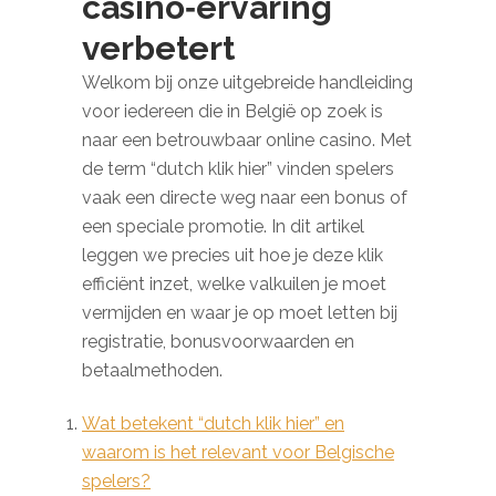
casino‑ervaring
verbetert
Welkom bij onze uitgebreide handleiding
voor iedereen die in België op zoek is
naar een betrouwbaar online casino. Met
de term “dutch klik hier” vinden spelers
vaak een directe weg naar een bonus of
een speciale promotie. In dit artikel
leggen we precies uit hoe je deze klik
efficiënt inzet, welke valkuilen je moet
vermijden en waar je op moet letten bij
registratie, bonusvoorwaarden en
betaalmethoden.
Wat betekent “dutch klik hier” en
waarom is het relevant voor Belgische
spelers?