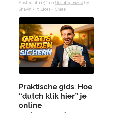
Posted at 11:52h
in
Uncategorized
by
Shawn
0
Likes
Share
Praktische gids: Hoe
“dutch klik hier” je
online