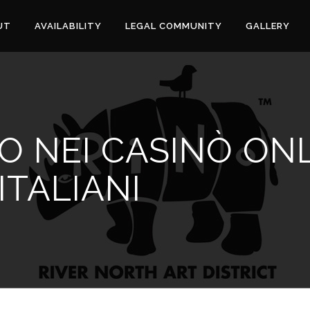
UT
AVAILABILITY
LEGAL COMMUNITY
GALLERY
O NEI CASINÒ ON
TALIANI