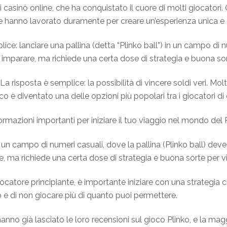
sinò online, che ha conquistato il cuore di molti giocatori. 
he hanno lavorato duramente per creare un’esperienza unica e c
ice: lanciare una pallina (detta “Plinko ball”) in un campo di
a imparare, ma richiede una certa dose di strategia e buona sor
La risposta è semplice: la possibilità di vincere soldi veri. M
co è diventato una delle opzioni più popolari tra i giocatori di 
mazioni importanti per iniziare il tuo viaggio nel mondo del P
u un campo di numeri casuali, dove la pallina (Plinko ball) de
are, ma richiede una certa dose di strategia e buona sorte per v
n giocatore principiante, è importante iniziare con una strategi
o e di non giocare più di quanto puoi permettere.
hanno già lasciato le loro recensioni sul gioco Plinko, e la m