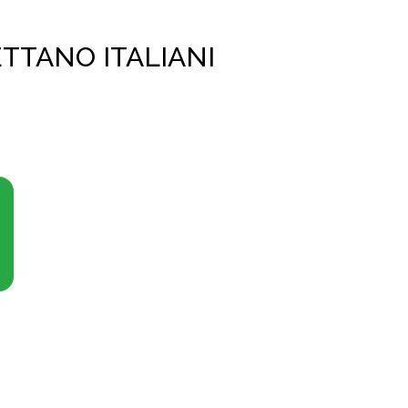
TTANO ITALIANI