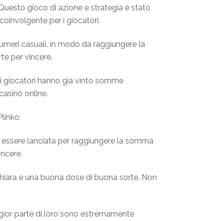
Questo gioco di azione e strategia è stato
oinvolgente per i giocatori.
 numeri casuali, in modo da raggiungere la
te per vincere.
olti giocatori hanno già vinto somme
casinò online.
linko:
ve essere lanciata per raggiungere la somma
incere.
a chiara e una buona dose di buona sorte. Non
aggior parte di loro sono estremamente