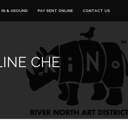
IN & AROUND
PAY RENT ONLINE
CONTACT US
LINE CHE