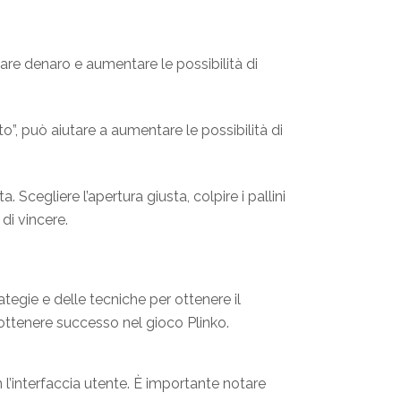
rmiare denaro e aumentare le possibilità di
lto”, può aiutare a aumentare le possibilità di
 Scegliere l’apertura giusta, colpire i pallini
di vincere.
egie e delle tecniche per ottenere il
 ottenere successo nel gioco Plinko.
n l’interfaccia utente. È importante notare