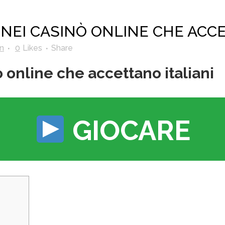
NEI CASINÒ ONLINE CHE ACCE
n
0
Likes
Share
ò online che accettano italiani
GIOCARE