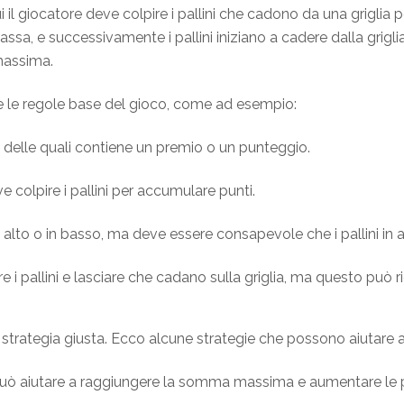
ui il giocatore deve colpire i pallini che cadono da una griglia 
ssa, e successivamente i pallini iniziano a cadere dalla griglia.
massima.
re le regole base del gioco, come ad esempio:
 delle quali contiene un premio o un punteggio.
ve colpire i pallini per accumulare punti.
 in alto o in basso, ma deve essere consapevole che i pallini in 
 i pallini e lasciare che cadano sulla griglia, ma questo può rid
 strategia giusta. Ecco alcune strategie che possono aiutare a 
a può aiutare a raggiungere la somma massima e aumentare le po