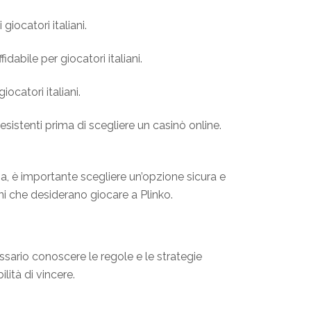
iocatori italiani.
dabile per giocatori italiani.
ocatori italiani.
 esistenti prima di scegliere un casinò online.
tavia, è importante scegliere un’opzione sicura e
ani che desiderano giocare a Plinko.
ssario conoscere le regole e le strategie
lità di vincere.