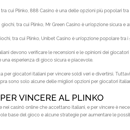
 cui Plinko, 888 Casino è una delle opzioni più popolari tra i g
chi, tra cui Plinko, Mr Green Casino è un’opzione sicura e affi
i, tra cui Plinko, Unibet Casino è un’opzione popolare tra i gi
aliani devono verificare le recensioni e le opinioni dei giocatori
e una esperienza di gioco sicura e piacevole.
ca per giocatori italiani per vincere soldi veri e divertirsi. Tut
pra sono solo alcune delle migliori opzioni per giocatori itali
PER VINCERE AL PLINKO
 nei casinò online che accettano italiani, e per vincere è nece
gole base del gioco e alcune strategie per aumentare le possibi