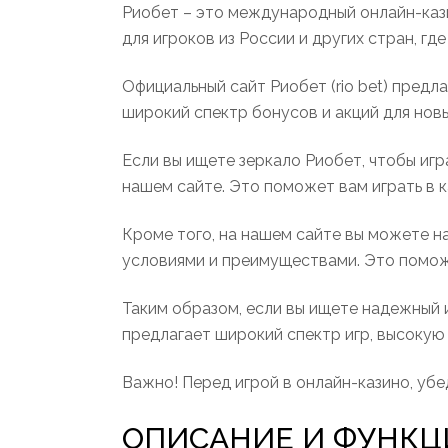
Риобет – это международный онлайн-казин
для игроков из России и других стран, гд
Официальный сайт Риобет (rio bet) пред
широкий спектр бонусов и акций для новы
Если вы ищете зеркало Риобет, чтобы игр
нашем сайте. Это поможет вам играть в к
Кроме того, на нашем сайте вы можете н
условиями и преимуществами. Это поможе
Таким образом, если вы ищете надежный 
предлагает широкий спектр игр, высокую
Важно! Перед игрой в онлайн-казино, убе
ОПИСАНИЕ И ФУНКЦ