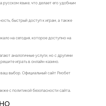
а русском языке, что делает его удобным
ость, быстрый доступ к играм, а также
ркало на сегодня, которое доступно на
гают аналогичные услуги, но с другими
решите играть в онлайн-казино.
– ваш выбор. Официальный сайт Риобет
также с политикой безопасности сайта.
ИНО