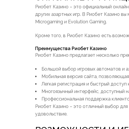
Риобет Казино – это официальный онлайн
других азартных игр. В Риобет Казино вы
Microgaming и Evolution Gaming.
Кроме того, в Риобет Казино есть возмож
Преимущества Риобет Казино
Риобет Казино предлагает несколько пре
Большой выбор игровых автоматов и аз
Мобильная версия сайта, позволяющая
Легкая регистрация и быстрый доступ к
Многоязычный интерфейс, доступный на
Профессиональная поддержка клиентов
Риобет Казино – это отличный выбор для 
удовольствие.