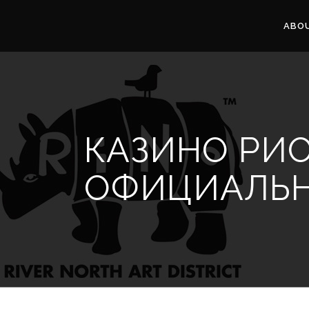
ABO
КАЗИНО РИОБ
ОФИЦИАЛЬН