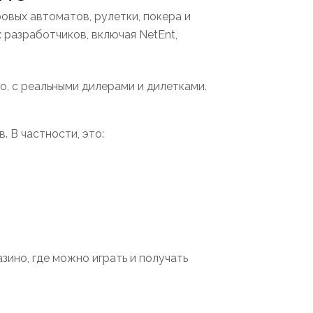
овых автоматов, рулетки, покера и
 разработчиков, включая NetEnt,
го, с реальными дилерами и дилетками.
 В частности, это:
зино, где можно играть и получать