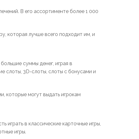
ечений. В его ассортименте более 1 000
ру, которая лучше всего подходит им, и
большие суммы денег, играя в
е слоты, 3D-слоты, слоты с бонусами и
и, которые могут выдать игрокам
ть играть в классические карточные игры,
ртные игры.