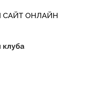
Й САЙТ ОНЛАЙН
н клуба