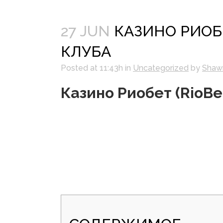
27 JUN
КАЗИНО РИОБ
КЛУБА
Posted at 11:43h
in
Uncategorized
by
Shaw
Казино Риобет (RioBe