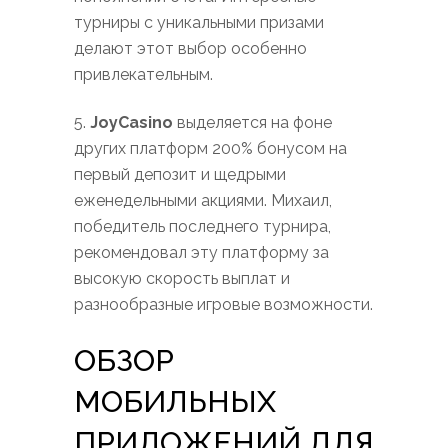
турниры с уникальными призами
делают этот выбор особенно
привлекательным.
5.
JoyCasino
выделяется на фоне
других платформ 200% бонусом на
первый депозит и щедрыми
еженедельными акциями. Михаил,
победитель последнего турнира,
рекомендовал эту платформу за
высокую скорость выплат и
разнообразные игровые возможности.
ОБЗОР
МОБИЛЬНЫХ
ПРИЛОЖЕНИЙ ДЛЯ