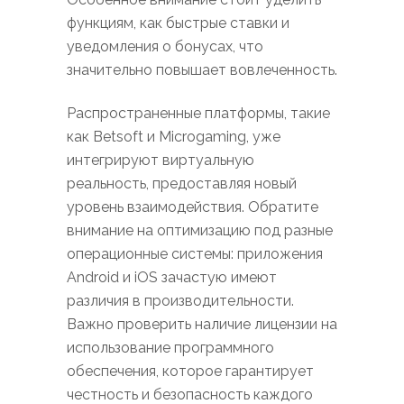
функциям, как быстрые ставки и
уведомления о бонусах, что
значительно повышает вовлеченность.
Распространенные платформы, такие
как Betsoft и Microgaming, уже
интегрируют виртуальную
реальность, предоставляя новый
уровень взаимодействия. Обратите
внимание на оптимизацию под разные
операционные системы: приложения
Android и iOS зачастую имеют
различия в производительности.
Важно проверить наличие лицензии на
использование программного
обеспечения, которое гарантирует
честность и безопасность каждого