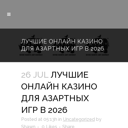
ЛУЧШИЕ ОНЛАЙН КАЗИНО
ДЛЯ АЗАРТНЫХ ИГР В 2026
26 JUL
ЛУЧШИЕ
ОНЛАЙН КАЗИНО
ДЛЯ АЗАРТНЫХ
ИГР В 2026
Posted at 05:13h
in
Uncategorized
by
Shawn
0
Likes
Share