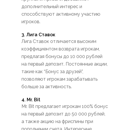
дополнительный интерес и
способствуют активному участию
игроков.
3. Лига Ставок
Лига Ставок отличается высоким
коэффициентом возврата игрокам,
предлагая бонусы до 10 000 рублей
на первый депозит. Постоянные акции,
такие как “Бонус за друзей”,
позволяют игрокам зарабатывать
больше за активность.
4. Mr. Bit
Mr. Bit предлагает игрокам 100% бонус
на первый депозит до 50 000 рублей,
а также акцию на фриспины при
пополнении счета. Интересные