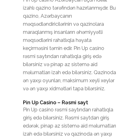
izahlı qazino tərəfindən hazırlanmışdır. Bu
qazino, Azərbaycanın
məqsədləndiricilərinin və qazinolara
maraqlanmış insanların əhəmiyyətli
məqsədlərini rahatlıqla həyata
keçirməsini təmin edir. Pin Up casino
rəsmi saytından rahatlıqla giriş edə
bilərsiniz və pinap az sistemə aid
məlumatları izah edə bilərsiniz. Qazinoda
ən yaxşı oyunları, maksimum xeyli xeylər
və ən yaxşı xidmətləri tapa bilərsiniz.
Pin Up Casino – Rəsmi sayt
Pin Up casino rəsmi saytından rahatlıqla
giriş edə bilərsiniz. Rəsmi saytdan giriş
edərək, pinap az sistemə aid məlumatları
izah edə bilərsiniz və qazinoda ən yaxşı