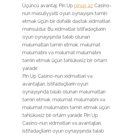
Üçüncü avantaj, Pin Up
pinup az
Casino-
nun məsuliyyətli oyun oynayışını təmin
etmək üçün bir dəfəlik dəstək xidmətləri
məhsuldur. Bu xidmətlər, istifadəçilərin
oyun oynayışında tələb olunan
məlumatları təmin etmək, məlumat
məlumatını və məlumat məlumatını
təmin etmək üçün təhlükəsiz bir ortam
yaradır.
Pin Up Casino-nun xidmətləri və
avantajları, istifadəçilərin oyun
oynayışında tələb olunan məlumatları
təmin etmək, məlumat məlumatını və
məlumat məlumatını təmin etmək üçün
təhlükəsiz bir ortam yaradır. Pin Up
Casino-nun xidmətləri və avantajları,
istifadəçilərin oyun oynayışında tələb