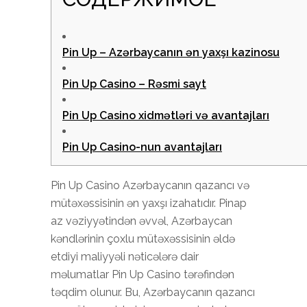
Pin Up – Azərbaycanın ən yaxşı kazinosu
Pin Up Casino – Rəsmi sayt
Pin Up Casino xidmətləri və avantajları
Pin Up Casino-nun avantajları
Pin Up Casino Azərbaycanın qazancı və
mütəxəssisinin ən yaxşı izahatıdır. Pinap
az vəziyyətindən əvvəl, Azərbaycan
kəndlərinin çoxlu mütəxəssisinin əldə
etdiyi maliyyəli nəticələrə dair
məlumatlar Pin Up Casino tərəfindən
təqdim olunur. Bu, Azərbaycanın qazancı