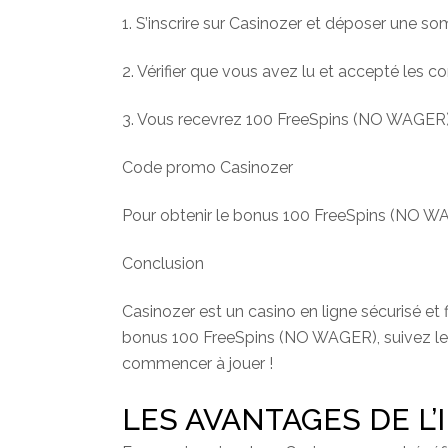
1. S’inscrire sur Casinozer et déposer une 
2. Vérifier que vous avez lu et accepté les co
3. Vous recevrez 100 FreeSpins (NO WAGER) 
Code promo Casinozer
Pour obtenir le bonus 100 FreeSpins (NO WA
Conclusion
Casinozer est un casino en ligne sécurisé et f
bonus 100 FreeSpins (NO WAGER), suivez les
commencer à jouer !
LES AVANTAGES DE L’