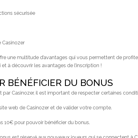
ctions sécurisée
e Casinozer
 offre une multitude d’avantages qui vous permettent de profi
i et à découvrir les avantages de l’inscription !
R BÉNÉFICIER DU BONUS
 par Casinozer, il est important de respecter certaines condit
e site web de Casinozer et de valider votre compte.
ns 10€ pour pouvoir bénéficier du bonus.
onus est réservé aux nouveaux joueurs qui se connectent à Ca