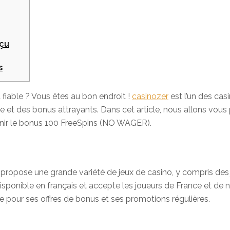
rçu
s
 fiable ? Vous êtes au bon endroit !
casinozer
est l’un des casi
e et des bonus attrayants. Dans cet article, nous allons vous 
tenir le bonus 100 FreeSpins (NO WAGER).
i propose une grande variété de jeux de casino, y compris des
 disponible en français et accepte les joueurs de France et d
que pour ses offres de bonus et ses promotions régulières.