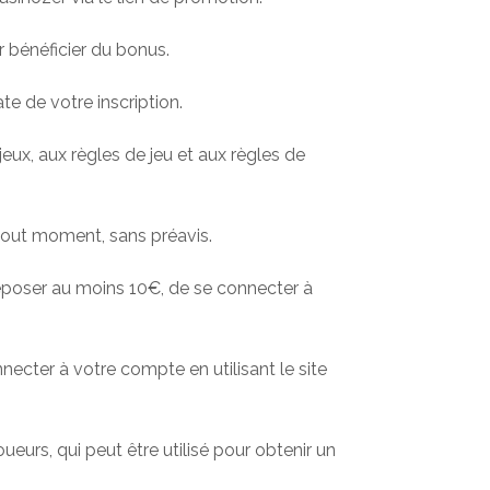
 bénéficier du bonus.
te de votre inscription.
eux, aux règles de jeu et aux règles de
 tout moment, sans préavis.
 déposer au moins 10€, de se connecter à
ecter à votre compte en utilisant le site
urs, qui peut être utilisé pour obtenir un