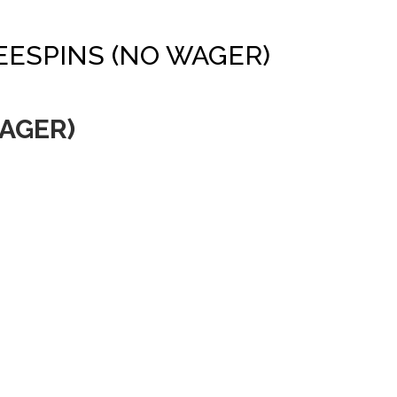
EESPINS (NO WAGER)
WAGER)