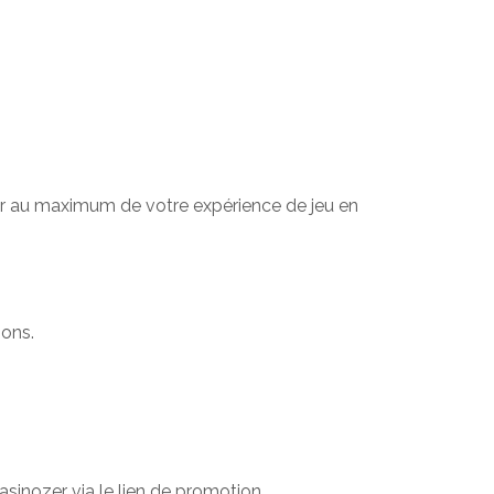
ter au maximum de votre expérience de jeu en
ions.
sinozer via le lien de promotion.