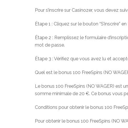
Pour s’inscrire sur Casinozer, vous devez suiv
Étape 1 : Cliquez sur le bouton “S’inscrire” en
Étape 2 : Remplissez le formulaire d’inscrip
mot de passe.
Étape 3 : Vérifiez que vous avez lu et accept
Quel est le bonus 100 FreeSpins (NO WAGE
Le bonus 100 FreeSpins (NO WAGER) est un bo
somme minimale de 20 €. Ce bonus vous perm
Conditions pour obtenir le bonus 100 Free
Pour obtenir le bonus 100 FreeSpins (NO W