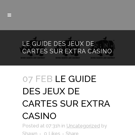
LE GUIDE DES JEUX DE
CARTES SUR EXTRA CASINO
07 FEB
LE GUIDE
DES JEUX DE
CARTES SUR EXTRA
CASINO
Posted at 07:31h
in
Uncategorized
by
Shawn
0
Likes
Share