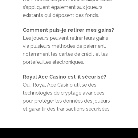
s’appliquent également aux joueurs
existants qui déposent des fonds.
Comment puis-je retirer mes gains?
Les joueurs peuvent retirer leurs gains
via plusieurs méthodes de paiement,
notamment les cartes de crédit et les
portefeuilles électroniques.
Royal Ace Casino est-il sécurisé?
Oui, Royal Ace Casino utilise des
technologies de cryptage avancées
pour protéger les données des joueurs
et garantir des transactions sécurisées.