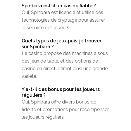
Spinbara est-il un casino fiable ?
Oui, Spinbara est licencié et utilise des
technologies de cryptage pour assurer
la sécurité des joueurs.
Quels types de jeux puis-je trouver
sur Spinbara ?
Le casino propose des machines à sous,
des jeux de table, et des options de
casino en direct, offrant ainsi une grande
variété.
Y a-t-il des bonus pour les joueurs
réguliers ?
Oui, Spinbara offre divers bonus de
fidélité et promotions pour récompenser
les joueurs réguliers.