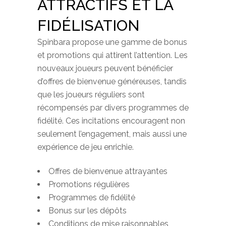
ATTRACTIFS ET LA
FIDÉLISATION
Spinbara propose une gamme de bonus
et promotions qui attirent l’attention. Les
nouveaux joueurs peuvent bénéficier
d’offres de bienvenue généreuses, tandis
que les joueurs réguliers sont
récompensés par divers programmes de
fidélité. Ces incitations encouragent non
seulement l’engagement, mais aussi une
expérience de jeu enrichie.
Offres de bienvenue attrayantes
Promotions régulières
Programmes de fidélité
Bonus sur les dépôts
Conditions de mise raisonnables