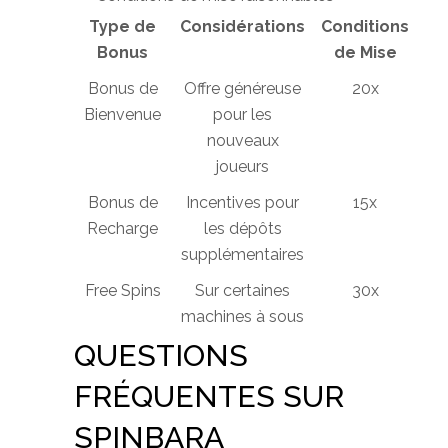
Type de
Considérations
Conditions
Bonus
de Mise
Bonus de
Offre généreuse
20x
Bienvenue
pour les
nouveaux
joueurs
Bonus de
Incentives pour
15x
Recharge
les dépôts
supplémentaires
Free Spins
Sur certaines
30x
machines à sous
QUESTIONS
FRÉQUENTES SUR
SPINBARA