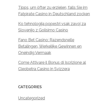
Tipps, um öfter zu erzielen, falls Sie im
Fatpirate Casino in Deutschland zocken
Ko tehnologija popestri vsak zavoj za
Slovenijo z Golisimo Casino
Fano Bet Casino: Razendsnelle
Betalingen, Werkelijke Gewinnen en
Oneindig Vermaak
Come Attivare il Bonus di Iscrizione al
Cleobetra Casino in Svizzera
CATEGORIES
Uncategorized