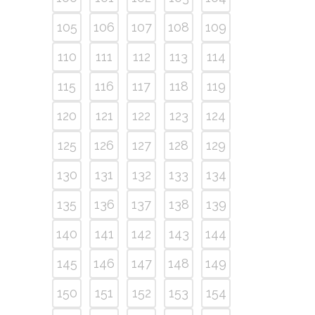
105
106
107
108
109
110
111
112
113
114
115
116
117
118
119
120
121
122
123
124
125
126
127
128
129
130
131
132
133
134
135
136
137
138
139
140
141
142
143
144
145
146
147
148
149
150
151
152
153
154