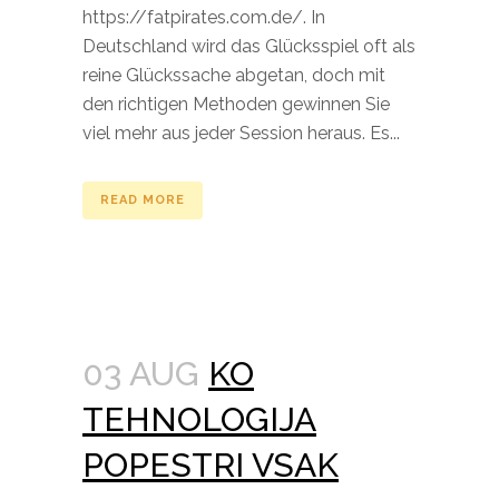
https://fatpirates.com.de/. In
Deutschland wird das Glücksspiel oft als
reine Glückssache abgetan, doch mit
den richtigen Methoden gewinnen Sie
viel mehr aus jeder Session heraus. Es...
READ MORE
03 AUG
KO
TEHNOLOGIJA
POPESTRI VSAK