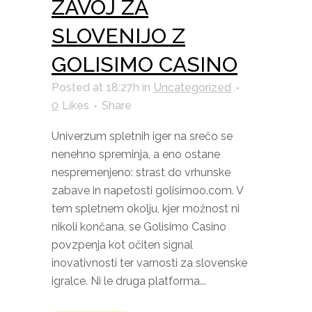
ZAVOJ ZA
SLOVENIJO Z
GOLISIMO CASINO
Posted at 18:27h
in
Uncategorized
0
Likes
Share
Univerzum spletnih iger na srečo se
nenehno spreminja, a eno ostane
nespremenjeno: strast do vrhunske
zabave in napetosti golisimoo.com. V
tem spletnem okolju, kjer možnost ni
nikoli končana, se Golisimo Casino
povzpenja kot očiten signal
inovativnosti ter varnosti za slovenske
igralce. Ni le druga platforma...